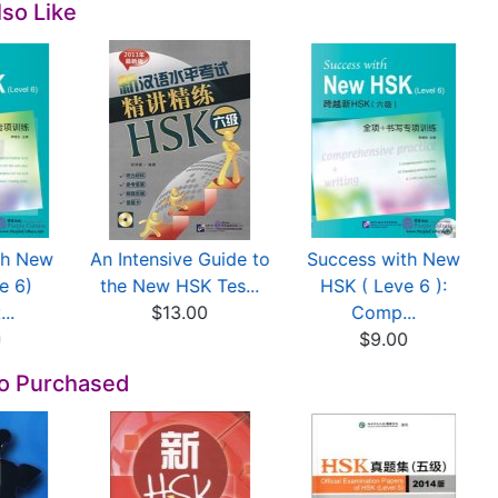
so Like
th New
An Intensive Guide to
Success with New
e 6)
the New HSK Tes...
HSK ( Leve 6 ):
..
$13.00
Comp...
0
$9.00
so Purchased