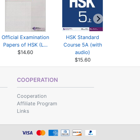
Official Examination
HSK Standard
HSK St
Papers of HSK (L...
Course 5A (with
Course 
$14.60
audio)
aud
$15.60
$15
COOPERATION
Cooperation
Affiliate Program
Links