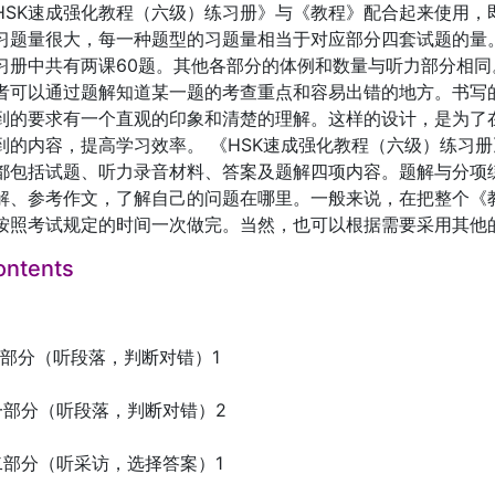
HSK速成强化教程（六级）练习册》与《教程》配合起来使用，
习题量很大，每一种题型的习题量相当于对应部分四套试题的量。
习册中共有两课60题。其他各部分的体例和数量与听力部分相
者可以通过题解知道某一题的考查重点和容易出错的地方。书写
到的要求有一个直观的印象和清楚的理解。这样的设计，是为了
到的内容，提高学习效率。 《HSK速成强化教程（六级）练习
都包括试题、听力录音材料、答案及题解四项内容。题解与分项
解、参考作文，了解自己的问题在哪里。一般来说，在把整个《
按照考试规定的时间一次做完。当然，也可以根据需要采用其他
ontents
一部分（听段落，判断对错）1
一部分（听段落，判断对错）2
二部分（听采访，选择答案）1