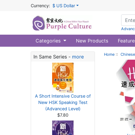
Currency:
$ US Dollar
Advanc
Categories
New Products
Feature
Home
::
Chinese
In Same Series -
more
A Short Intensive Course of
New HSK Speaking Test
(Advanced Level)
$7.80