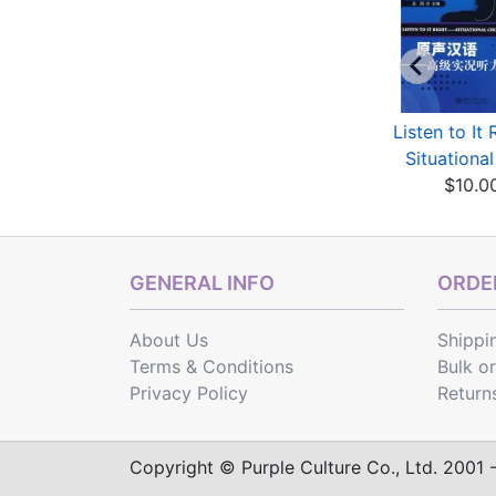
HSK Standard
HSK Standard
Listen to It 
Course 6A (with
Course 6B (with
Situational 
audio)
audio)
$10.0
$15.60
$15.72
GENERAL INFO
ORDER
About Us
Shippi
Terms & Conditions
Bulk o
Privacy Policy
Return
Copyright © Purple Culture Co., Ltd. 2001 - 