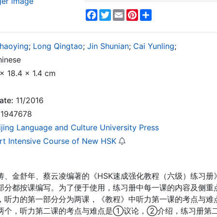
ger image
Facebook
Twitter
Email
Pinterest
Share
Chaoying
;
Long Qingtao
;
Jin Shunian
;
Cai Yunling
;
inese
x 18.4 x 1.4 cm
ate:
11/2016
1947678
ijing Language and Culture University Press
rt Intensive Course of New HSK
涛、金舒年、蔡云凌编著的《HSK速成强化教程（六级）练习册
部分都按课编写。为了便于使用，练习册中每一课的内容及侧重
，听力的第一部分分为两课，《教程》中听力第一课的考点与
两个，听力第二课的考点与难点是①议论，②介绍，练习册第