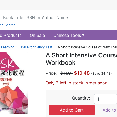
ed Search
d Products
On Sale
Chinese Tools
 Learning
::
HSK Proficiency Test
:: A Short Intensive Course of New HS
A Short Intensive Cour
Workbook
$10.48
Price:
$14.91
(Save $4.43)
Only 3 left in stock, order soon.
Quantity:
Add to 