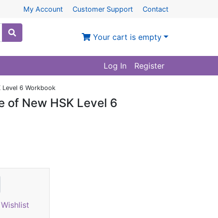
My Account
Customer Support
Contact
Your cart is empty
Log In
Register
K Level 6 Workbook
se of New HSK Level 6
Wishlist