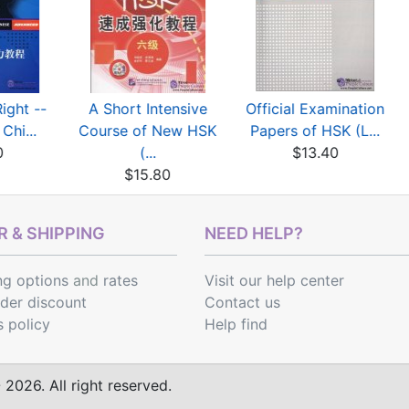
Right --
A Short Intensive
Official Examination
Chi...
Course of New HSK
Papers of HSK (L...
0
(...
$13.40
$15.80
 & SHIPPING
NEED HELP?
ng options
and
rates
Visit our help center
rder discount
Contact us
s policy
Help find
2026. All right reserved.