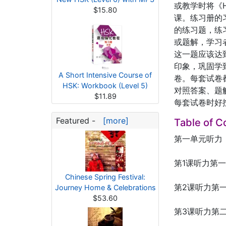
或教学时将《
$15.80
课。练习册的
的练习题，练
或题解，学习
这一题应该达
印象，巩固学
A Short Intensive Course of
卷。每套试卷
HSK: Workbook (Level 5)
对照答案、题
$11.89
每套试卷时好
Featured -
[more]
Table of C
第一单元听力
第1课听力第
Chinese Spring Festival:
第2课听力第
Journey Home & Celebrations
$53.60
第3课听力第