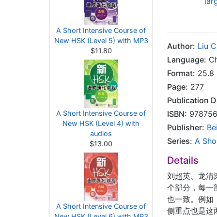
lar
A Short Intensive Course of
New HSK (Level 5) with MP3
Author:
Liu 
$11.80
Language:
Ch
Format:
25.8 
Page:
277
Publication D
A Short Intensive Course of
ISBN:
978756
New HSK (Level 4) with
Publisher:
Be
audios
Series:
A Sho
$13.00
Details
刘超英、龙清
个部分，每一
也一致。例如
A Short Intensive Course of
侧重点也是这
New HSK (Level 6) with MP3