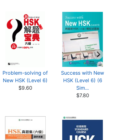
Problem-solving of
Success with New
Conquer
New HSK (Level 6)
HSK (Level 6) (6
Level 6 i
$9.60
Sim...
(w
$7.80
$17