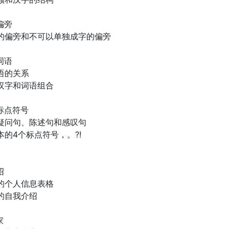
偏旁
的偏旁和不可以单独成字的偏旁
词语
语的关系
汉字和词语组合
标点符号
疑问句、陈述句和感叹句
的4个标点符号，。?!
绍
的个人信息表格
的自我介绍
家