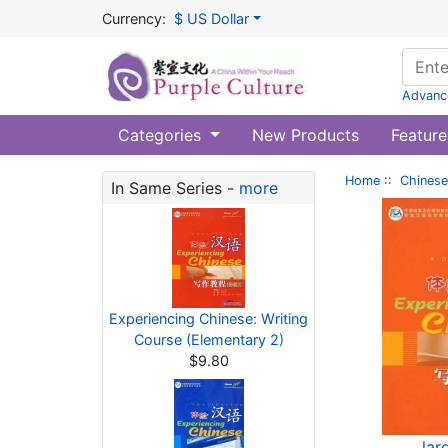
Currency:
$ US Dollar
Advanc
Categories
New Products
Feature
Home
::
Chinese
In Same Series -
more
Experiencing Chinese: Writing
Course (Elementary 2)
$9.80
lar