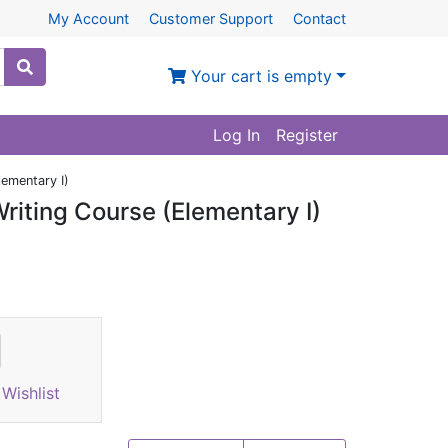
My Account
Customer Support
Contact
Your cart is empty
Log In
Register
lementary I)
riting Course (Elementary I)
Wishlist