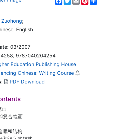
 Zuohong
;
inese, English
ate:
03/2007
4258, 9787040204254
gher Education Publishing House
iencing Chinese: Writing Course
s:
PDF Download
ontents
笔画
和复合笔画
笔顺和结构
顺和汉字的结构