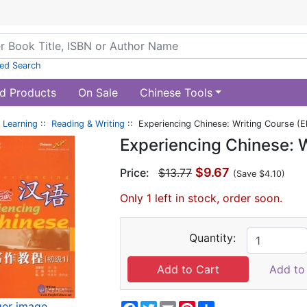
ed Search
d Products
On Sale
Chinese Tools
 Learning
::
Reading & Writing
:: Experiencing Chinese: Writing Course (E
Experiencing Chinese: W
$9.67
Price:
$13.77
(Save $4.10)
Only 1 left in stock, order soon.
Quantity:
Add to 
ger image
Facebook
Twitter
Email
Pinterest
Share