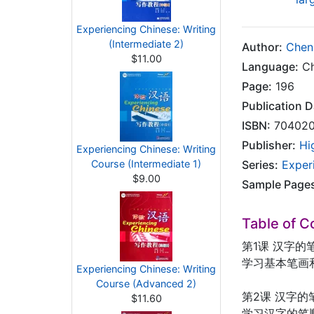
Experiencing Chinese: Writing
(Intermediate 2)
Author:
Chen
$11.00
Language:
Ch
Page:
196
Publication D
ISBN:
704020
Publisher:
Hi
Experiencing Chinese: Writing
Course (Intermediate 1)
Series:
Exper
$9.00
Sample Page
Table of C
第1课 汉字的
学习基本笔画
Experiencing Chinese: Writing
Course (Advanced 2)
第2课 汉字的
$11.60
学习汉字的笔