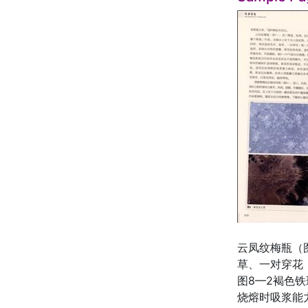
云凤纹梅瓶（
草、一对穿花
图8—2褐色
烧熔时吸浆能