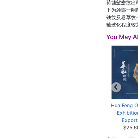
荷塘鸳鸯纹出
下为颈部一圈
钱纹及卷草纹
釉玻化程度较
You May Al
Chen Lili Talked
Imperial Porcelains
Hua Feng O
out Ming Dynasty
from the Reign of...
Exhibitio
J...
$193.49
Export.
$9.67
$25.6