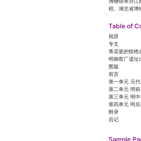
博物馆举办江
程。湖北省博
Table of C
祝辞
专文
青花瓷的惊艳
明御窑厂遗址
图版
前言
第一单元 元
第二单元 明
第三单元 明
第四单元 明
附录
后记
Sample Pa