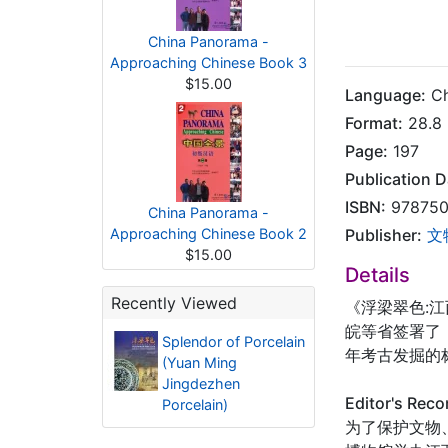
China Panorama -
Approaching Chinese Book 3
$15.00
Language:
Ch
Format:
28.8 
Page:
197
Publication D
ISBN:
978750
China Panorama -
Approaching Chinese Book 2
Publisher:
文
$15.00
Details
Recently Viewed
《浮梁翠色:
皖等省签署了
Splendor of Porcelain
年考古发掘的
(Yuan Ming
Jingdezhen
Editor's Rec
Porcelain)
为了保护文物