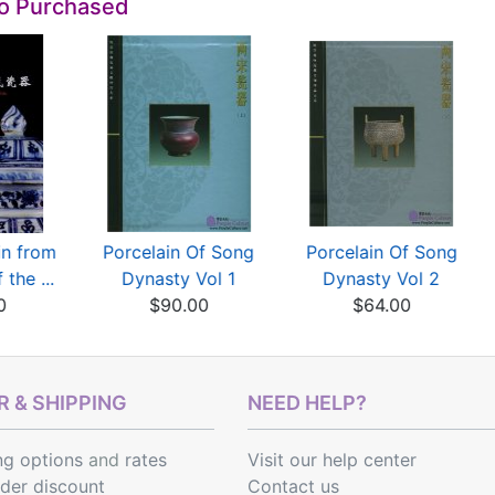
so Purchased
in from
Porcelain Of Song
Porcelain Of Song
 the ...
Dynasty Vol 1
Dynasty Vol 2
0
$90.00
$64.00
 & SHIPPING
NEED HELP?
ng options
and
rates
Visit our help center
rder discount
Contact us