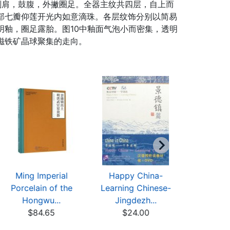
削肩，鼓腹，外撇圈足。全器主纹共四层，自上而
部七瓣仰莲开光内如意滴珠。各层纹饰分别以简易
釉，圈足露胎。图10中釉面气泡小而密集，透明
磁铁矿晶球聚集的走向。
Ming Imperial
Happy China-
The Porc
Porcelain of the
Learning Chinese-
Jingdezhe
Hongwu...
Jingdezh...
.
$84.65
$24.00
$22