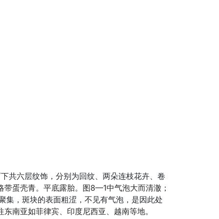
而下共六层纹饰，分别为回纹、两朵连枝花卉、卷
带蛋壳青。平底露胎。图8—1中气泡大而清澈；
球聚集，斑块的表面粗涩，不见有气泡，是因此处
往东南亚如菲律宾、印度尼西亚、越南等地。