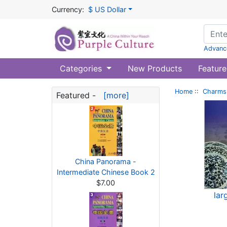
Currency:
$ US Dollar
Advanc
Categories
New Products
Feature
Home
::
Charms 
Featured -
[more]
China Panorama -
Intermediate Chinese Book 2
$7.00
lar