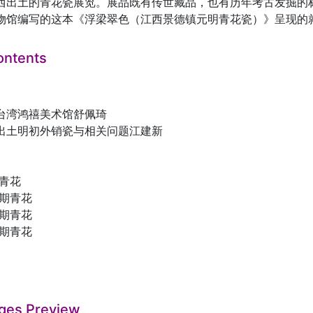
西出土的青花瓷展览。展品既有传世藏品，也有历年考古发掘的
物馆编写的这本《浮梁翠色（江西景德镇元明青花瓷）》呈现的
ontents
台湾鸿禧美术馆舒佩琦
出土明初外销瓷与相关问题江建新
代青花
前期青花
中期青花
后期青花
ges Preview