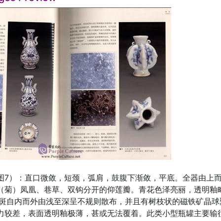
图7）：直口微敛，短颈，弧肩，鼓腹下渐敛，平底。全器由上
（菊）凤凰、巷草、双钩分开的仰莲瓣。青花色泽亮丽，透明釉略
铁斑自内而外由浅至深呈不规则散布，并且有树枝状的磁铁矿晶
力较差，表面透明釉极薄，甚或无法覆着。此类小型瓶罐主要输