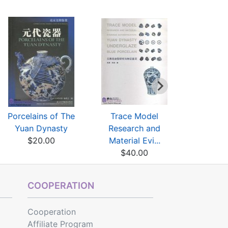
Porcelains of The
Trace Model
Porcelain
Yuan Dynasty
Research and
in Yuan
$20.00
Material Evi...
$76
$40.00
COOPERATION
Cooperation
Affiliate Program