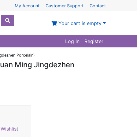
My Account
Customer Support
Contact
Your cart is empty
Log In
Register
ngdezhen Porcelain)
(Yuan Ming Jingdezhen
Wishlist