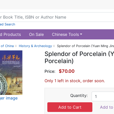
ed Search
d Products
On Sale
Chinese Tools
of China
::
History & Archeology
:: Splendor of Porcelain (Yuan Ming Ji
Splendor of Porcelain 
Porcelain)
$70.00
Price:
Only 1 left in stock, order soon.
Quantity:
ger image
Add to 