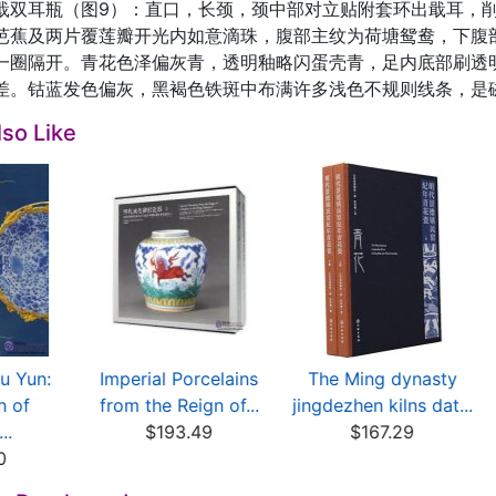
戢双耳瓶（图9）：直口，长颈，颈中部对立贴附套环出戢耳，
芭蕉及两片覆莲瓣开光内如意滴珠，腹部主纹为荷塘鸳鸯，下腹
一圈隔开。青花色泽偏灰青，透明釉略闪蛋壳青，足内底部刷透明
差。钴蓝发色偏灰，黑褐色铁斑中布满许多浅色不规则线条，是
so Like
u Yun:
Imperial Porcelains
The Ming dynasty
n of
from the Reign of...
jingdezhen kilns dat...
..
$193.49
$167.29
0