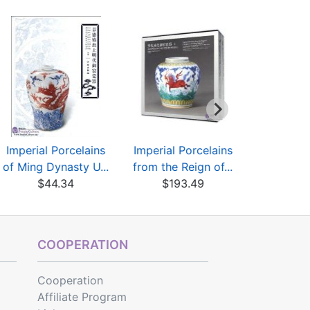
Imperial Porcelains
Imperial Porcelains
Famous 
of Ming Dynasty U...
from the Reign of...
Ancient C
$44.34
$193.49
a.
$30
COOPERATION
Cooperation
Affiliate Program