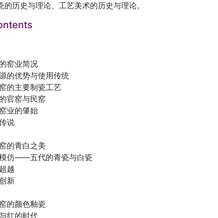
瓷的历史与理论、工艺美术的历史与理论。
ontents
镇的窑业简况
资源的优势与使用传统
镇窑的主要制瓷工艺
镇的官窑与民窑
镇窑业的肇始
与传说
镇窑的青白之美
与模仿――五代的青瓷与白瓷
与超越
与创新
镇窑的颜色釉瓷
蓝与红的时代