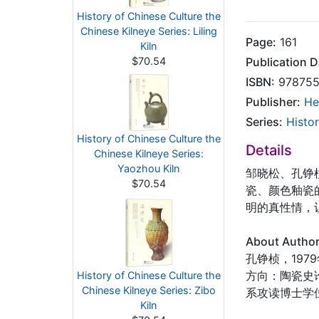
History of Chinese Culture the
Chinese Kilneye Series: Liling
Page:
161
Kiln
$70.54
Publication D
ISBN:
978755
Publisher:
He
Series:
Histor
History of Chinese Culture the
Details
Chinese Kilneye Series:
Yaozhou Kiln
邹晓松、孔铮
$70.54
瓷、颜色釉瓷
明的真性情，
About Autho
孔铮桢，197
方向：陶瓷史
History of Chinese Culture the
Chinese Kilneye Series: Zibo
系攻读博士学
Kiln