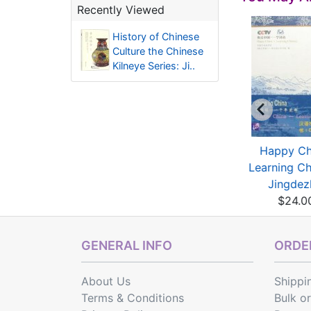
Recently Viewed
History of Chinese
Culture the Chinese
Kilneye Series: Ji..
The Ming dynasty
Imperial Porcelains
Happy Ch
gdezhen kilns dat...
from the Reign of...
Learning Ch
$167.29
$193.49
Jingdezh
$24.0
GENERAL INFO
ORDER
About Us
Shippi
Terms & Conditions
Bulk o