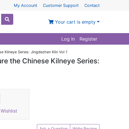
My Account
Customer Support
Contact
Your cart is empty
Log In
Register
e Kilneye Series: Jingdezhen Kiln Vol 1
ure the Chinese Kilneye Series:
Wishlist
Ask a Question
Write Review