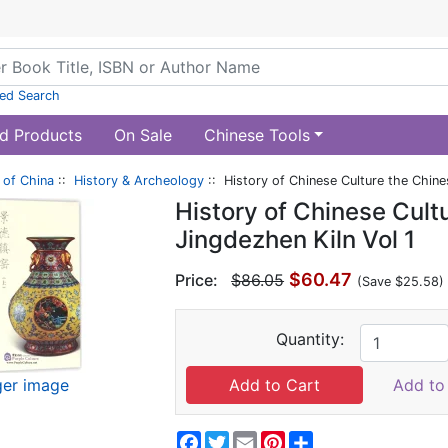
ed Search
d Products
On Sale
Chinese Tools
of China
::
History & Archeology
:: History of Chinese Culture the Chines
History of Chinese Cult
Jingdezhen Kiln Vol 1
$60.47
Price:
$86.05
(Save $25.58)
Quantity:
ger image
Add to 
Facebook
Twitter
Email
Pinterest
Share