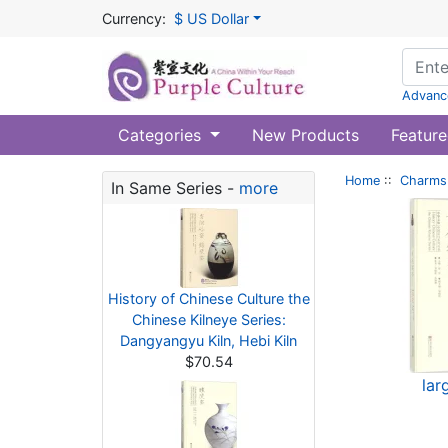
Currency:
$ US Dollar
Advanc
Categories
New Products
Feature
Home
::
Charms 
In Same Series -
more
History of Chinese Culture the
Chinese Kilneye Series:
Dangyangyu Kiln, Hebi Kiln
$70.54
lar