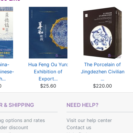
ina-
Hua Feng Ou Yun:
The Porcelain of
inese-
Exhibition of
Jingdezhen Civilian
...
Export...
...
0
$25.60
$220.00
 & SHIPPING
NEED HELP?
ng options
and
rates
Visit our help center
rder discount
Contact us