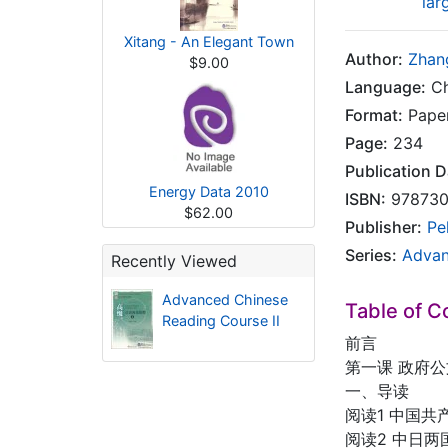
lar
Xitang - An Elegant Town
Author:
Zhan
$9.00
Language:
Ch
Format:
Pape
Page:
234
Publication D
Energy Data 2010
ISBN:
978730
$62.00
Publisher:
Pe
Series:
Advan
Recently Viewed
Advanced Chinese
Table of C
Reading Course II
前言
第一课 政府公
一、导读
阅读1 中国
阅读2 中日