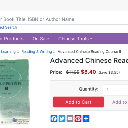
ed Search
d Products
On Sale
Chinese Tools
 Learning
::
Reading & Writing
:: Advanced Chinese Reading Course II
Advanced Chinese Readi
$8.40
Price:
$11.95
(Save $3.55)
Quantity:
Add to 
Facebook
Twitter
Email
Pinterest
Share