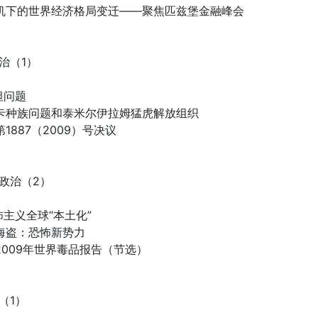
危机下的世界经济格局变迁——聚焦匹兹堡金融峰会
治（1）
坦问题
兰卡种族问题和泰米尔伊拉姆猛虎解放组织
1887（2009）号决议
政治（2）
怖主义全球“本土化”
里海盗：恐怖新势力
2009年世界毒品报告（节选）
（1）