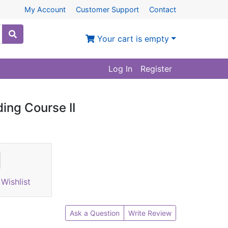
My Account
Customer Support
Contact
Your cart is empty
Log In
Register
ng Course II
Wishlist
Ask a Question
Write Review