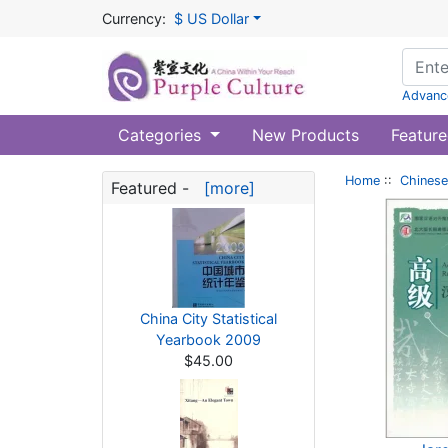
Currency:
$ US Dollar
Advanc
Categories
New Products
Feature
Home
::
Chinese
Featured -
[more]
China City Statistical
Yearbook 2009
$45.00