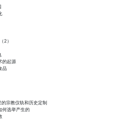
因
化
（2）
电
术的起源
食品
转世的宗教仪轨和历史定制
是如何选举产生的
教