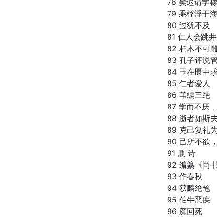
78 樊迟请学
79 乘桴浮于
80 过犹不及
81 仁人会跳
82 朽木不可
83 孔子评说
84 玉在匮中
85 仁者爱人
86 苇编三绝
87 学而不厌
88 逝者如斯
89 克己复礼
90 己所不欲
91 删 诗
92 编纂《尚
93 作春秋
94 获麟绝笔
95 伯牛恶疾
96 颜回死