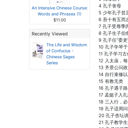
4 孔子丧母
An Intensive Chinese Course:
5 少年孔子贫
Words and Phrases (1)
6 吾十有五而
$11.00
7 孔子受辱季
8 孔子生子伯
Recently Viewed
9 孔子任“委吏
The Life and Wisdom
10 孔子学琴
of Confucius -
11 孔子学习
Chinese Sages
12 入太庙，
Series
13 齐景公问
14 自行束修
15 有教无类
16 孔子遇子路
17 孟懿子入
18 三人行，
19 孔子适周
20 孔子杏坛
21 孔子教学