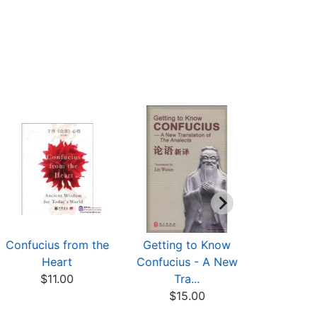
Confucius from the
Getting to Know
Conf
Heart
Confucius - A New
$23
$11.00
Tra...
$15.00