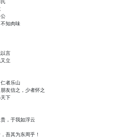
季氏
虎
景公
月不知肉味
回
无以言
无又立
，仁者乐山
，朋友信之，少者怀之
小天下
命
且贵，于我如浮云
者，吾其为东周乎！