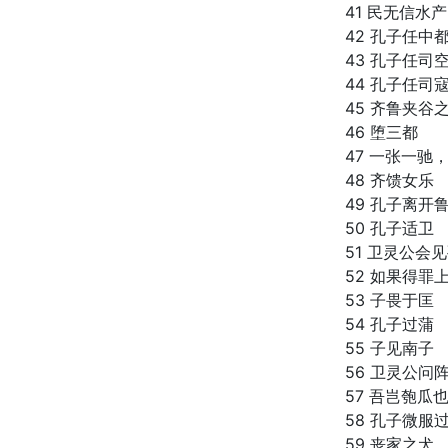
41 民无信水产
42 孔子任中
43 孔子任司
44 孔子任司
45 齐鲁夹谷
46 堕三都
47 一张一驰
48 齐馈女乐
49 孔子离开
50 孔子适卫
51 卫灵公会
52 如果得罪
53 子畏于匡
54 孔子过蒲
55 子见南子
56 卫灵公问
57 吾岂匏瓜也
58 孔子微服
59 丧家之犬