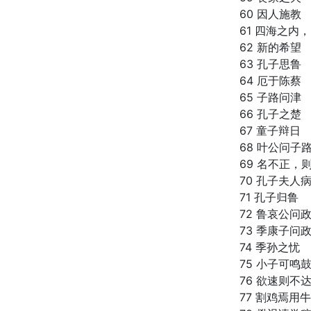
60 因人施教
61 四海之内
62 新的希望
63 孔子思鲁
64 厄于陈蔡
65 子路问津
66 孔子之楚
67 童子辩日
68 叶公问子
69 名不正，
70 孔子夫人
71 孔子归鲁
72 鲁哀公问
73 季康子问
74 季孙之忧
75 小子可鸣
76 欲速则不
77 割鸡焉用