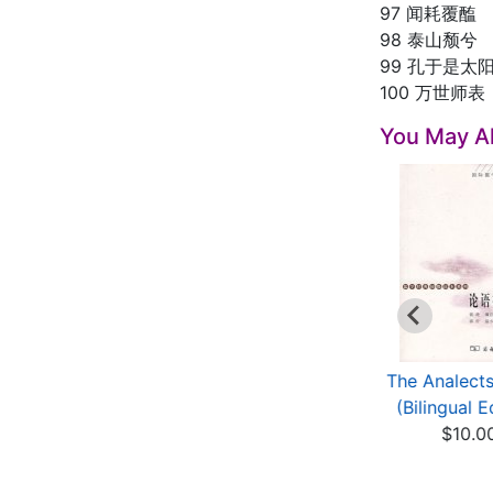
97 闻耗覆醢
98 泰山颓兮
99 孔于是太
100 万世师表
You May Al
icturebook about
Happy China -
The Analects
aditional Chinese...
Learning Chinese:
(Bilingual E
$7.26
Hong ...
$10.0
$15.00