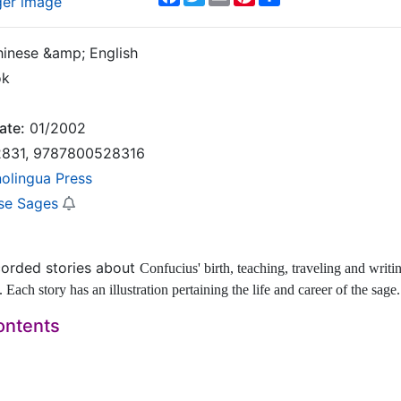
ger image
inese &amp; English
ok
ate:
01/2002
831, 9787800528316
nolingua Press
se Sages
corded stories about
Confucius' birth, teaching, traveling and wri
. Each story has an illustration pertaining the life and career of the sage.
ontents