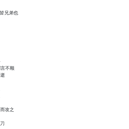
，皆兄弟也
路
则言不顺
病逝
政
政
鼓而攻之
达
牛刀