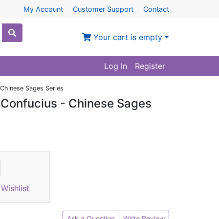
My Account
Customer Support
Contact
Your cart is empty
Log In
Register
 Chinese Sages Series
 Confucius - Chinese Sages
Wishlist
Ask a Question
Write Review