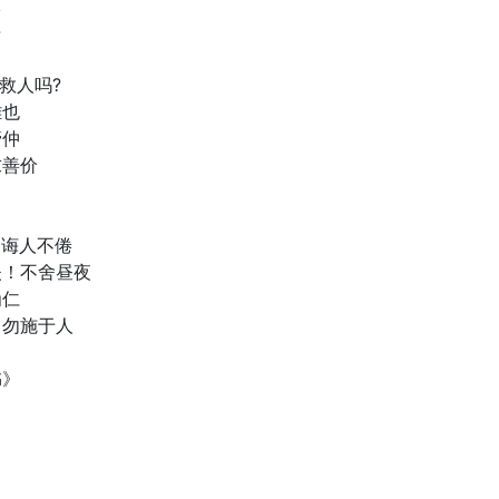
稼
海
井救人吗?
雕也
管仲
求善价
，诲人不倦
夫！不舍昼夜
为仁
，勿施于人
书》