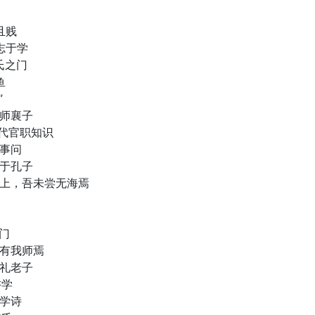
且贱
志于学
氏之门
鱼
”
于师襄子
古代官职知识
每事问
政于孔子
以上，吾未尝无海焉
孔门
必有我师焉
问礼老子
讲学
生学诗