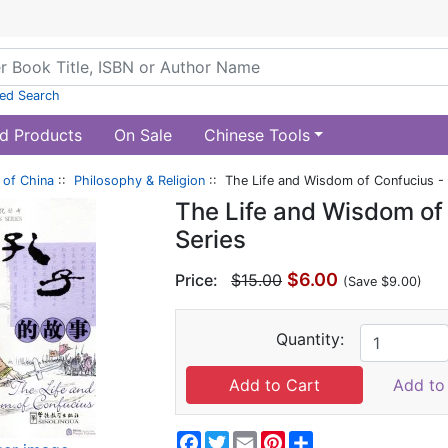
ed Search
d Products
On Sale
Chinese Tools
of China
::
Philosophy & Religion
:: The Life and Wisdom of Confucius -
The Life and Wisdom of
Series
$6.00
Price:
$15.00
(Save $9.00)
Quantity:
Add to 
Facebook
Twitter
Email
Pinterest
Share