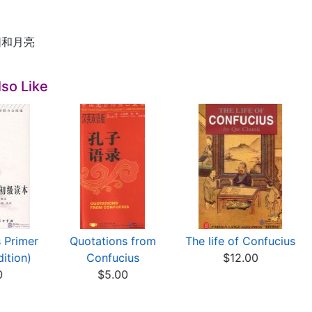
阳和月亮
so Like
 Primer
Quotations from
The life of Confucius
dition)
Confucius
$12.00
0
$5.00