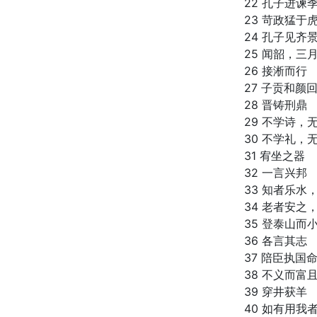
22 孔子进谏
23 苛政猛于
24 孔子见齐
25 闻韶，三
26 接淅而行
27 子贡和颜
28 晋铸刑鼎
29 不学诗，
30 不学礼，
31 宥坐之器
32 一言兴邦
33 知者乐水
34 老者安之
35 登泰山而
36 各言其志
37 陪臣执国
38 不义而富
39 穿井获羊
40 如有用我