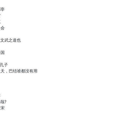
都宰
空
寇
之会
，文武之道也
鲁国
见孔子
上天，巴结谁都没有用
阵
哉?
过宋