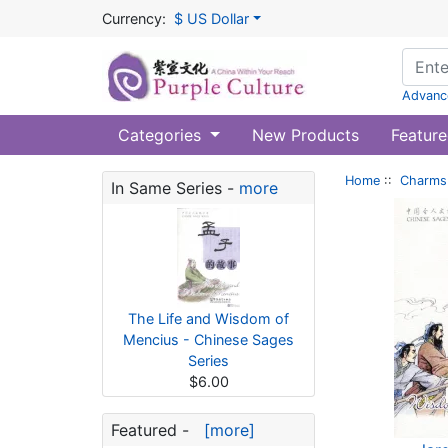
Currency:
$ US Dollar
Advanc
Categories
New Products
Feature
Home
::
Charms 
In Same Series -
more
The Life and Wisdom of
Mencius - Chinese Sages
Series
$6.00
Featured -
[more]