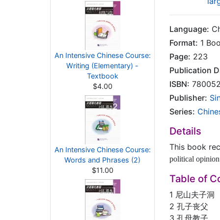
lar
Language:
Ch
Format:
1 Bo
An Intensive Chinese Course:
Page:
223
Writing (Elementary) -
Publication D
Textbook
ISBN:
780052
$4.00
Publisher:
Si
Series:
Chine
Details
This book re
An Intensive Chinese Course:
political opinion
Words and Phrases (2)
$11.00
Table of C
1 尼山夫子洞
2 孔子丧父
3 孔母教子