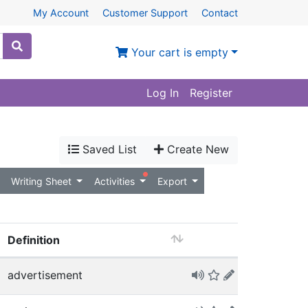
My Account
Customer Support
Contact
Your cart is empty
Log In
Register
Saved List
Create New
Writing Sheet
Activities
Export
Definition
advertisement