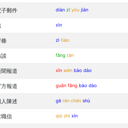
電子郵件
diàn
zǐ
yóu
jiàn
信
xìn
字條
zì
tiáo
訪談
fǎng
tán
新聞報道
xīn
wén
bào
dào
官方報道
guān
fāng
bào
dào
個人陳述
gè
rén
chén
shù
求職信
qiú
zhí
xìn