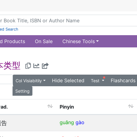
ed Search
d Products
On Sale
Chinese Tools
文本类型
Hide Selected
Flashcards
Col Visiabitily
Test
Setting
rad.
Pinyin
廣告
guǎng
gào