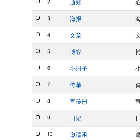
2
通知
3
海报
4
文章
5
博客
6
小册子
7
传单
8
宣传册
9
日记
10
邀请函