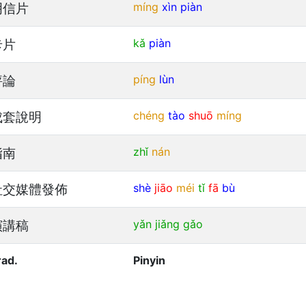
明信片
míng
xìn
piàn
卡片
kǎ
piàn
評論
píng
lùn
成套說明
chéng
tào
shuō
míng
指南
zhǐ
nán
社交媒體發佈
shè
jiāo
méi
tǐ
fā
bù
演講稿
yǎn
jiǎng
gǎo
rad.
Pinyin