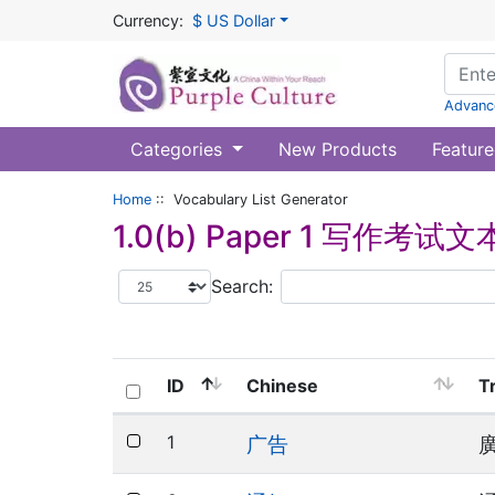
Currency:
$ US Dollar
Advanc
Categories
New Products
Feature
Home
:: Vocabulary List Generator
1.0(b) Paper 1 写作考试
Search:
ID
Chinese
T
1
广告