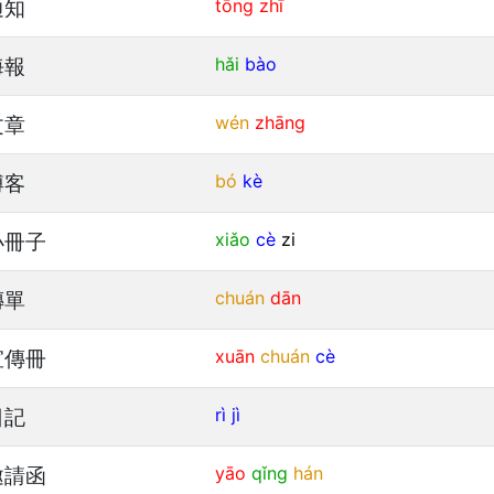
通知
tōng
zhī
海報
hǎi
bào
文章
wén
zhāng
博客
bó
kè
小冊子
xiǎo
cè
zi
傳單
chuán
dān
宣傳冊
xuān
chuán
cè
日記
rì
jì
邀請函
yāo
qǐng
hán