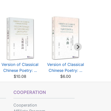
Version of Classical
Version of Classical
Version of
Chinese Poetry: ...
Chinese Poetry: ...
Chinese P
$10.08
$6.00
$15
COOPERATION
Cooperation