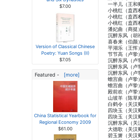
一半儿（王和
$7.00
小桃红（盍西
小桃红（盍西
小桃红（盍西
潘妃曲（商挺
沉醉东风（胡
喜春来（伯颜
Version of Classical Chinese
平湖乐（王恽
Poetry: Yuan Songs (II)
节节高（卢挚
$7.05
沉醉东风（卢
沉醉东风（卢
沉醉东风（卢
Featured -
[more]
蟾宫曲（卢挚
蟾宫曲（卢挚
殿前欢（卢挚
山坡羊（陈草
白鹤令（关汉
四块玉（关汉
China Statistical Yearbook for
四块玉（关汉
Regional Economy 2009
沉醉东风（关
$61.00
大德歌（关汉
碧玉箫（关汉