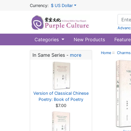
Currency:
$ US Dollar
Advanc
Categories
New Products
Feature
Home
::
Charms 
In Same Series -
more
Version of Classical Chinese
Poetry: Book of Poetry
$7.00