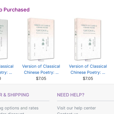
so Purchased
lassical
Version of Classical
Version of Classical
ry: ...
Chinese Poetry: ...
Chinese Poetry: ...
0
$7.05
$7.05
 & SHIPPING
NEED HELP?
ng options
and
rates
Visit our help center