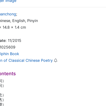
ger image
uanchong
;
inese, English, Pinyin
x 14.8 x 1.4 cm
ate:
11/2015
1025609
lphin Book
on of Classical Chinese Poetry
ontents
问）
问）
）
忠）
杰）
卿）