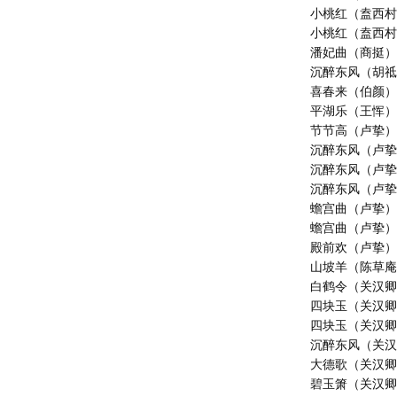
小桃红（盍西
小桃红（盍西
潘妃曲（商挺
沉醉东风（胡
喜春来（伯颜
平湖乐（王恽
节节高（卢挚
沉醉东风（卢
沉醉东风（卢
沉醉东风（卢
蟾宫曲（卢挚
蟾宫曲（卢挚
殿前欢（卢挚
山坡羊（陈草
白鹤令（关汉
四块玉（关汉
四块玉（关汉
沉醉东风（关
大德歌（关汉
碧玉箫（关汉