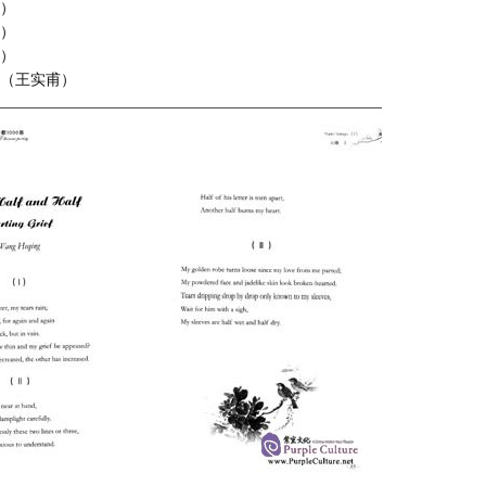
卿）
远）
远）
（王实甫）