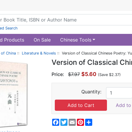
ed Search
d Products
On Sale
Chinese Tools
of China
::
Literature & Novels
:: Version of Classical Chinese Poetry: Yu
Version of Classical Ch
$5.60
Price:
$7.97
(Save $2.37)
Quantity:
Add to 
Facebook
Twitter
Email
Pinterest
Share