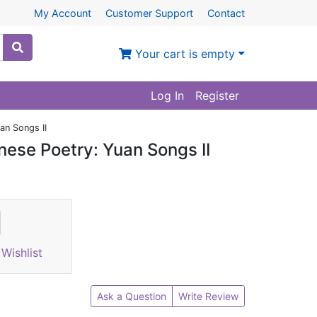
My Account
Customer Support
Contact
Your cart is empty
Log In
Register
an Songs II
inese Poetry: Yuan Songs II
Wishlist
Ask a Question
Write Review