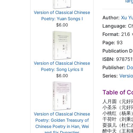
lar
Version of Classical Chinese
Author:
Xu Y
Poetry: Yuan Songs I
$6.00
Language:
Ch
Format:
21.6 
Page:
93
Publication D
ISBN:
978751
Version of Classical Chinese
Publisher:
Do
Poetry: Song Lyrics II
Series:
Versi
$6.00
Table of C
人月圆（元好
小圣乐（元好
小桃红（杨果
Version of Classical Chinese
干荷叶（刘秉
Poetry: Golden Treasury of
耍孩儿（杜仁
Chinese Poetry in Han, Wei
醉中天（王和
and Six Dynasties