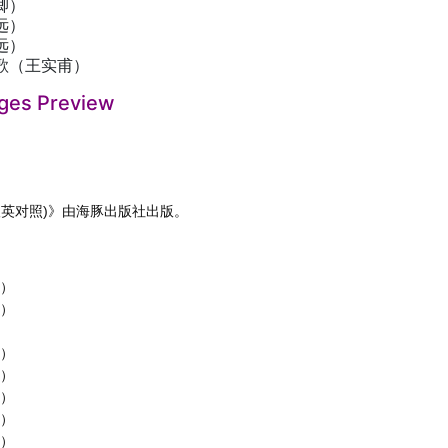
卿）
远）
远）
歌（王实甫）
ges Preview
(汉英对照)》由海豚出版社出版。
问）
问）
）
忠）
杰）
卿）
卿）
村）