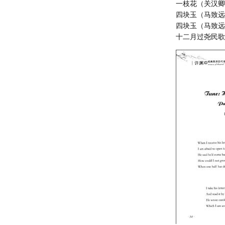
一枝花（关汉
四块玉（马致
四块玉（马致
十二月过尧民歌