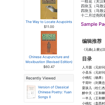
一枝花（关汉
四块玉（马致
四块玉（马致
十二月过尧民
The Way to Locate Acupoints
Sample Pa
$11.00
编辑推荐
《元曲(上册)
Chinese Acupuncture and
目录
Moxibustion (Revised Edition)
$60.47
人月圆（元好
小圣乐（元好
小桃红（杨果
Recently Viewed
干荷叶（刘秉
Version of Classical
耍孩儿（杜仁
Chinese Poetry: Yuan
醉中天（王和
Songs II
一半儿（王和
小桃红（盍西