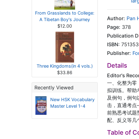
lar
From Grasslands to College:
Author:
Pan 
A Tibetan Boy's Journey
$12.00
Page:
378
Publication D
ISBN:
751353
Publisher:
Fo
Details
Three Kingdoms(in 4 vols.)
$33.86
Editor's Rec
一、化整为零
Recently Viewed
拟训练。帮助
及例句，例句
New HSK Vocabulary
击，直通考点
Master Level 1-4
前熟悉考试题
配、反义等几
Table of C