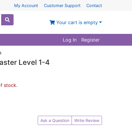
My Account
Customer Support
Contact
Your cart is empty
Log In
Register
4
ster Level 1-4
of stock.
Ask a Question
Write Review