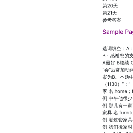
第20天
第21天
参考答案
Sample Pa
选词填空：A
B：感谢您的
A最好 B继续 
“会”后常加
案为B。本题中出
（1130）”；
家 名.home；fami
例 中午他很少回家吃
例 那儿有一家商店，
家具 名.furnit
例 渤这套家具很漂亮，
例 我们搬家时丢了