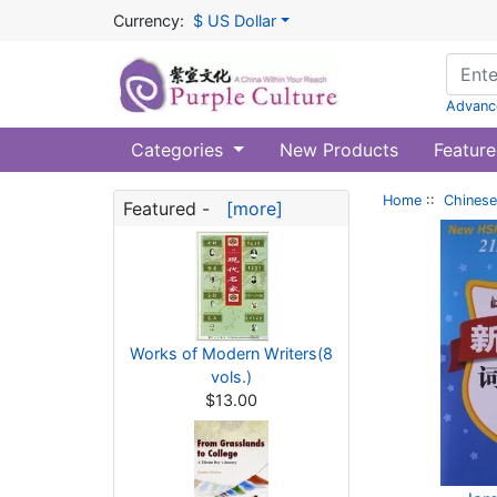
Currency:
$ US Dollar
Advanc
Categories
New Products
Feature
Home
::
Chinese
Featured -
[more]
Works of Modern Writers(8
vols.)
$13.00