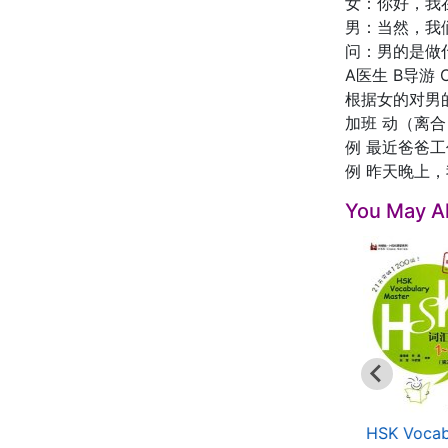
女：你好，我
男：当然，我
问：男的是做
A医生 B导游
根据女的对男
加班 动（离合），
例 最近爸爸工作很忙
例 昨天晚上，我加班
You May Al
HSK Vocabulary
HSK Breakthrough
HSK Vocab