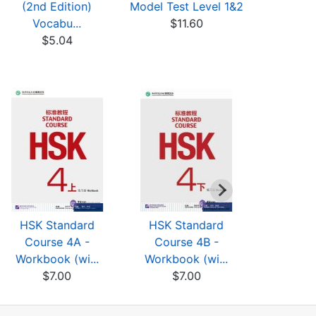
(2nd Edition)
Model Test Level 1&2
of New H
Vocabu...
$11.60
1,
$5.04
$13
HSK Standard
HSK Standard
HSK St
Course 4A -
Course 4B -
Cours
Workbook (wi...
Workbook (wi...
Recordi
$7.00
$7.00
$3