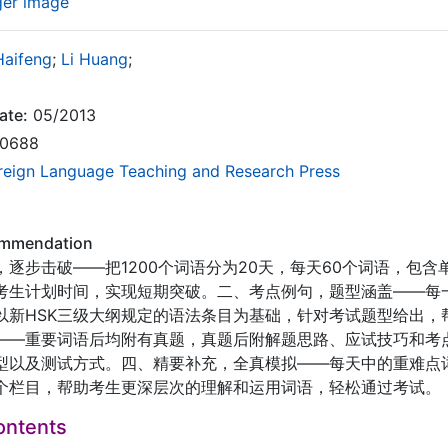
ger image
Haifeng
;
Li Huang
;
ate:
05/2013
0688
reign Language Teaching and Research Press
ommendation
，逐步击破——把1200个词语分为20天，每天60个词语，包
考生计划时间，实现短期突破。二、考点例句，题型涵盖——每
以新HSK三级大纲规定的语法条目为基础，针对考试题型给出，
——重要词语后均附有真题，真题后附解题思路、应试技巧和考
型以及测试方式。四、精要补充，全真模拟——每天中的重难点
个栏目，帮助考生更深层次的理解和运用词语，轻松通过考试。
ontents