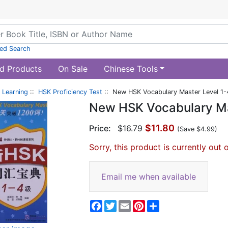
ed Search
d Products
On Sale
Chinese Tools
 Learning
::
HSK Proficiency Test
:: New HSK Vocabulary Master Level 1-
New HSK Vocabulary Ma
$11.80
Price:
$16.79
(Save $4.99)
Sorry, this product is currently out 
Email me when available
Facebook
Twitter
Email
Pinterest
Share