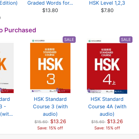
Edition)
Graded Words for...
HSK Level 1,2,3
$13.80
$7.80
0
so Purchased
SALE
SALE
dard
HSK Standard
HSK Standard
3 -
Course 3 (with
Course 4A (with
wit...
audio)
audio)
$13.26
$13.26
$15.60
$15.60
Save: 15% off
Save: 15% off