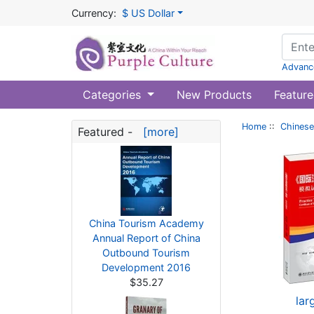
Currency:
$ US Dollar
Advanc
Categories
New Products
Feature
Home
::
Chinese
Featured -
[more]
China Tourism Academy
Annual Report of China
Outbound Tourism
Development 2016
$35.27
lar