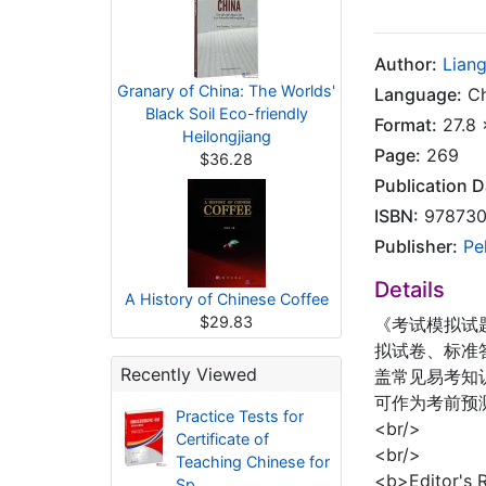
Author:
Liang
Granary of China: The Worlds'
Language:
Ch
Black Soil Eco-friendly
Format:
27.8 
Heilongjiang
Page:
269
$36.28
Publication D
ISBN:
978730
Publisher:
Pe
Details
A History of Chinese Coffee
$29.83
《考试模拟试
拟试卷、标准
Recently Viewed
盖常见易考知
可作为考前预
Practice Tests for
<br/>
Certificate of
<br/>
Teaching Chinese for
<b>Editor's
Sp..