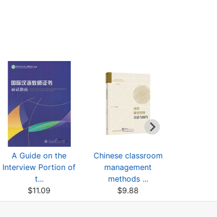
A Guide on the
Chinese classroom
Exami
Interview Portion of
management
Guidan
t...
methods ...
Practic
$11.09
$9.88
$11