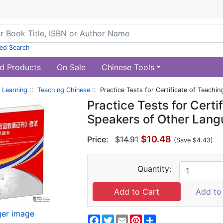
ed Search
d Products
On Sale
Chinese Tools
 Learning
::
Teaching Chinese
:: Practice Tests for Certificate of Teach
Practice Tests for Certi
Speakers of Other Lan
$10.48
Price:
$14.91
(Save $4.43)
Quantity:
Add to 
ger image
Facebook
Twitter
Email
Pinterest
Share