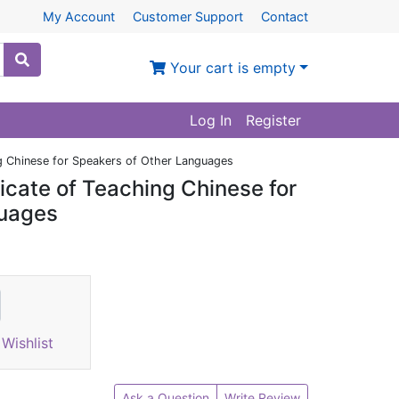
My Account
Customer Support
Contact
Your cart is empty
Log In
Register
ing Chinese for Speakers of Other Languages
ficate of Teaching Chinese for
guages
Wishlist
Ask a Question
Write Review