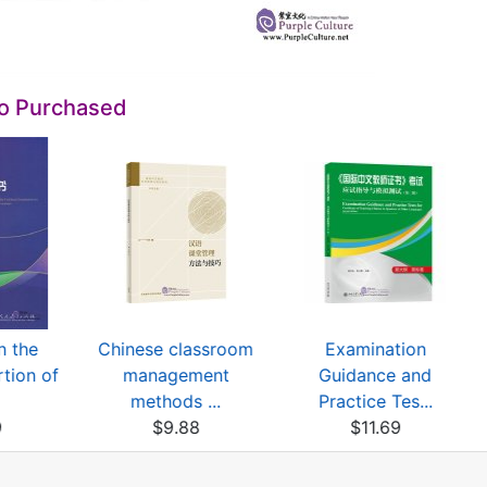
so Purchased
n the
Chinese classroom
Examination
rtion of
management
Guidance and
methods ...
Practice Tes...
9
$9.88
$11.69