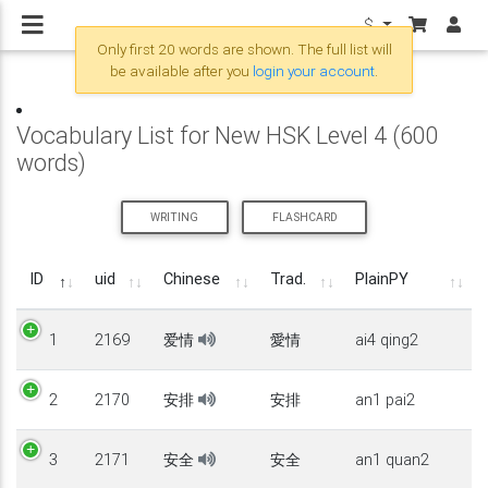
$
Only first 20 words are shown. The full list will
be available after you
login your account
.
Vocabulary List for New HSK Level 4 (600
words)
WRITING
FLASHCARD
ID
uid
Chinese
Trad.
PlainPY
1
2169
爱情
愛情
ai4 qing2
2
2170
安排
安排
an1 pai2
3
2171
安全
安全
an1 quan2