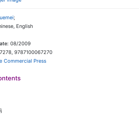
uemei
;
inese, English
ate:
08/2009
7278, 9787100067270
e Commercial Press
ontents
妈