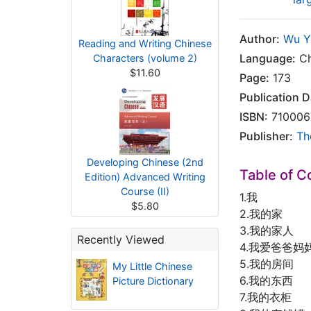
Author:
Wu Y
Reading and Writing Chinese
Language:
Ch
Characters (volume 2)
$11.60
Page:
173
Publication D
ISBN:
710006
Publisher:
Th
Developing Chinese (2nd
Table of C
Edition) Advanced Writing
Course (II)
1.我
$5.80
2.我的家
3.我的家人
Recently Viewed
4.我爱爸爸妈
5.我的房间
My Little Chinese
6.我的东西
Picture Dictionary
7.我的衣柜