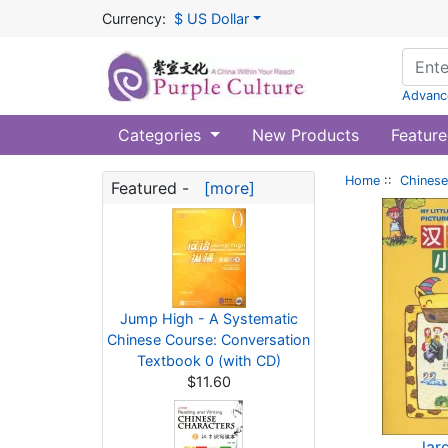
Currency:
$ US Dollar
Advanc
Categories
New Products
Feature
Home
::
Chinese
Featured -
[more]
Jump High - A Systematic
Chinese Course: Conversation
Textbook 0 (with CD)
$11.60
lar