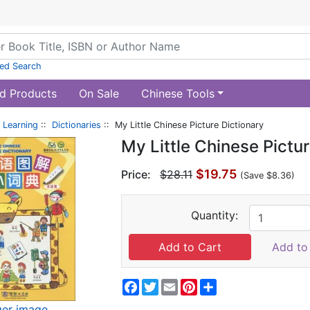
ed Search
d Products
On Sale
Chinese Tools
 Learning
::
Dictionaries
:: My Little Chinese Picture Dictionary
My Little Chinese Pictur
$19.75
Price:
$28.11
(Save $8.36)
Quantity:
Add to 
Facebook
Twitter
Email
Pinterest
Share
ger image