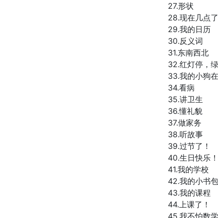
27.形状
28.现在几点
29.我的日历
30.反义词
31.东南西北
32.红灯停，
33.我的小狗
34.看病
35.讲卫生
36.懂礼貌
37.做家务
38.听故事
39.过节了！
40.生日快乐
41.我的学校
42.我的小书
43.我的课程
44.上课了！
45.我不怕数