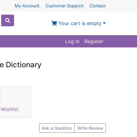
My Account
Customer Support
Contact
Your cart is empty
Log In
Register
e Dictionary
Wishlist
Ask a Question
Write Review