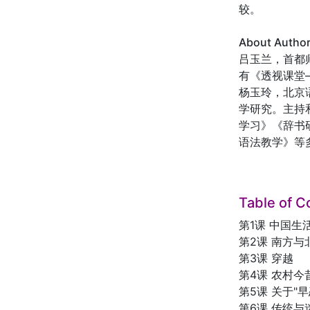
较。
About Autho
吕玉兰，首都
有《透视课堂
杨玉玲，北京
学研究。主持
学习》《辞书
语法教学》等
Table of C
第1课 中国生
第2课 南方与
第3课 穿越
第4课 农村
第5课 关于"早
第6课 传统与