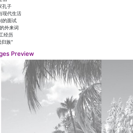
家孔子
据与现代生活
特别的面试
中的外来词
打工经历
恐归族"
ges Preview