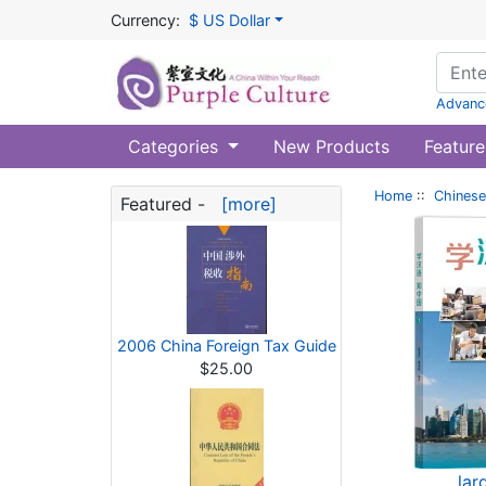
Currency:
$ US Dollar
Advanc
Categories
New Products
Feature
Home
::
Chinese
Featured -
[more]
2006 China Foreign Tax Guide
$25.00
lar