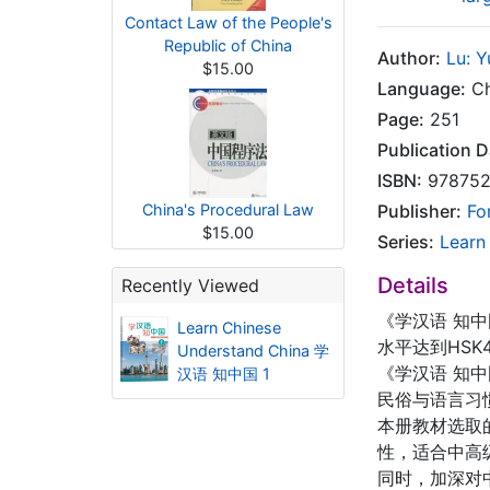
Contact Law of the People's
Republic of China
Author:
Lu: Y
$15.00
Language:
Ch
Page:
251
Publication D
ISBN:
978752
China's Procedural Law
Publisher:
Fo
$15.00
Series:
Learn
Details
Recently Viewed
《学汉语 知
Learn Chinese
水平达到HS
Understand China 学
《学汉语 知
汉语 知中国 1
民俗与语言习
本册教材选取的
性，适合中高
同时，加深对