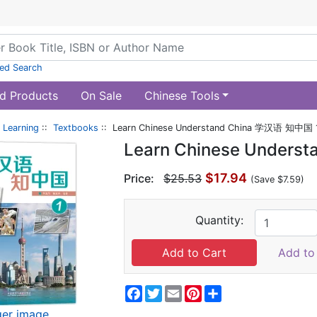
ed Search
d Products
On Sale
Chinese Tools
 Learning
::
Textbooks
:: Learn Chinese Understand China 学汉语 知中国 
Learn Chinese Under
$17.94
Price:
$25.53
(Save $7.59)
Quantity:
Add to 
Facebook
Twitter
Email
Pinterest
Share
ger image