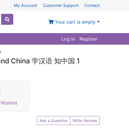
My Account
Customer Support
Contact
Your cart is empty
Log In
Register
1
stand China 学汉语 知中国 1
Wishlist
Ask a Question
Write Review