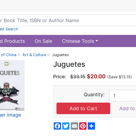
ed Search
d Products
On Sale
Chinese Tools
of China
::
Art & Culture
:: Juguetes
Juguetes
$20.00
Price:
$33.15
(Save $13.15)
Quantity:
Add to 
ger image
Facebook
Twitter
Email
Pinterest
Share