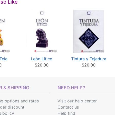
so Like
Tela
León Lítico
Tintura y Tejedura
0
$20.00
$20.00
 & SHIPPING
NEED HELP?
ng options
and
rates
Visit our help center
rder discount
Contact us
s policy
Help find