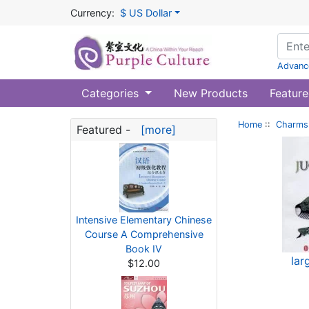
Currency:
$ US Dollar
Advanc
Categories
New Products
Feature
Home
::
Charms 
Featured -
[more]
Intensive Elementary Chinese
Course A Comprehensive
Book IV
lar
$12.00