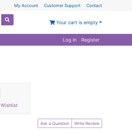
My Account
Customer Support
Contact
Your cart is empty
Log In
Register
Wishlist
Ask a Question
Write Review