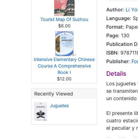
Author:
Li Y
Language:
Sp
Tourist Map Of Suzhou
$6.00
Format:
Pape
Page:
130
Publication D
ISBN:
978711
Intensive Elementary Chinese
Publisher:
Fo
Course A Comprehensive
Book I
Details
$12.00
Los juguetes 
se transmiten
Recently Viewed
un contenido 
Juguetes
El presente li
cuatro estaci
el peculiar y 