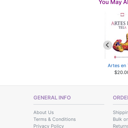
You May Al
he Patchwork Art
Jinshan Peasant
Artes en 
f Shaanxi Province
Painting
$20.0
$24.00
$45.00
GENERAL INFO
ORDER
About Us
Shippi
Terms & Conditions
Bulk o
Privacy Policy
Return