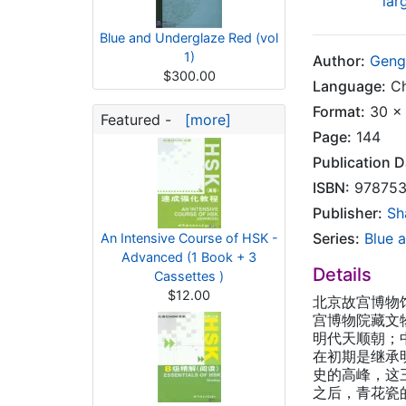
lar
Blue and Underglaze Red (vol
1)
Author:
Geng
$300.00
Language:
Ch
Format:
30 x 
Featured -
[more]
Page:
144
Publication D
ISBN:
978753
Publisher:
Sh
Series:
Blue 
An Intensive Course of HSK -
Advanced (1 Book + 3
Details
Cassettes )
$12.00
北京故宫博物
宫博物院藏文
明代天顺朝；
在初期是继承
史的高峰，这
之后，青花瓷