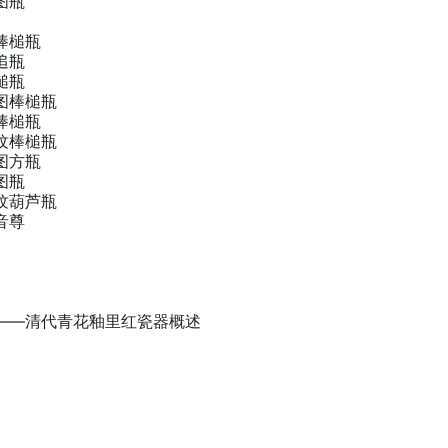
图瓶
棒槌瓶
追瓶
槌瓶
图棒槌瓶
棒槌瓶
纹棒槌瓶
图方瓶
图瓶
纹葫芦瓶
音尊
——清代青花釉里红瓷器概述