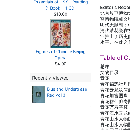
Essentials of HSK - Reading
Editor's Rec
(1 Book + 1 CD)
北京故宫博物
$10.00
宫博物院藏文
明代天顺朝；
清代清花瓷在
业推上了历史
水平。在此之
Figures of Chinese Beijing
Table of C
Opera
$4.00
总序
文物目录
Recently Viewed
青花
青花锦鸡牡丹
Blue and Underglaze
青花云龙纹筒
Red vol 3
青花加官图盘
青花群仙仰寿
青花万寿字尊
青花海水云龙
青花山水人物
青花山水人物