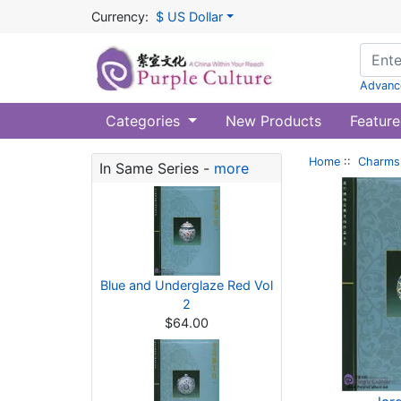
Currency:
$ US Dollar
Advanc
Categories
New Products
Feature
Home
::
Charms 
In Same Series -
more
Blue and Underglaze Red Vol
2
$64.00