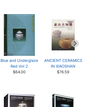
Blue and Underglaze
ANCIENT CERAMICS
Ancient C
Red Vol 2
IN XIAOSHAN
Glaze P
$64.00
$76.59
$12