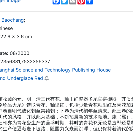
ger image
 Baochang
;
inese
22.6 x 3.6 cm
ate:
08/2000
2356331,7532356337
anghai Science and Technology Publishing House
and Underglaze Red
馆收藏的元、明、清三代有花、釉里红瓷器多系官窑御器，其质
物珍品大系》选取青花、釉里红，包括少量青花釉里红及青花加
中卷自明代成化朝至崇祯朝；下卷为清代初年至清末。此三卷的
明代的风格，并以此为基础，不断拓展新的技术领地。康（熙）
三朝亦为青花瓷生产的鼎盛时期。其时的青花瓷无论是造型还是
的生产便逐渐走下坡路，随国力兴衰而沉浮，但仍保持着清代的