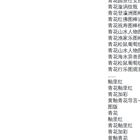
青花园景仕女
青花漩涡纹瓶
青花登瀛洲图
青花红佛图棒
青花祝寿图棒
青花山水人物
青花渔家乐图
青花松鼠葡萄
青花山水人物
青花海水异兽
青花松鼠葡萄
青花行乐图观
……
釉里红
青花釉里红
青花加彩
黄釉青花导言
图版
青花
釉里红
青花釉里红
青花加彩
黄釉青花