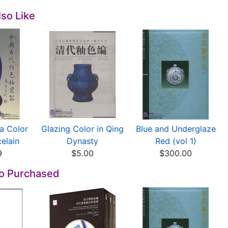
so Like
a Color
Glazing Color in Qing
Blue and Underglaze
elain
Dynasty
Red (vol 1)
9
$5.00
$300.00
so Purchased