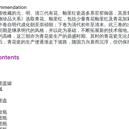
ommendation
馆收藏的元、明、清三代有花、釉里红瓷器多系官窑御器，其质
物珍品大系》选取青花、釉里红，包括少量青花釉里红及青花加
中卷自明代成化朝至崇祯朝；下卷为清代初年至清末。此三卷的
初期是继承明代的风格，并以此为基础，不断拓展新的技术领地
的高峰，这三朝亦为青花瓷生产的鼎盛时期。其时的青花瓷无论
后，青花瓷的生产便逐渐走下坡路，随国力兴衰而沉浮，但仍保
ontents
图盖罐
觚
图盘
纹瓶
图瓶
图瓶