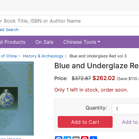
ed Search
d Products
On Sale
Chinese Tools
of China
::
History & Archeology
:: Blue and Underglaze Red vol 3
Blue and Underglaze Re
$262.02
Price:
$372.87
(Save $110.
Only 1 left in stock, order soon.
Quantity:
Add to 
Facebook
Twitter
Email
Pinterest
Share