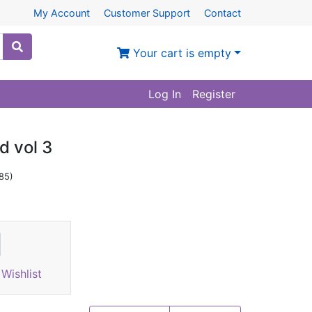
My Account
Customer Support
Contact
Your cart is empty
Log In
Register
d vol 3
85)
Wishlist