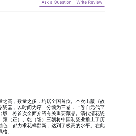
Ask a Question
Write Review
量之高，数量之多，均居全国首位。本次出版《故
彩瓷器，以时间为序，分编为三卷，上卷自元代至
出版，将首次全面介绍有关重要藏品。清代清花瓷
、雍（正）、乾（隆）三朝将中国制瓷业推上了历
釉色，都力求花样翻新，达到了极高的水平。在此
风格。