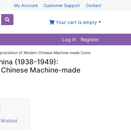
My Account
Customer Support
Contact
Your cart is empty
Log In
Register
Appreciation of Modern Chinese Machine-made Coins
China (1938-1949):
n Chinese Machine-made
Wishlist