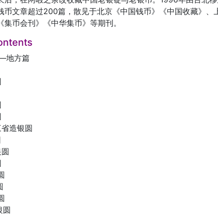
钱币文章超过200篇，散见于北京《中国钱币》《中国收藏》、
《集币会刊》《中华集币》等期刊。
ontents
——地方篇
圆
圆
圆
圆
三省造银圆
圆
银圆
圆
银圆
圆
银圆
”银圆