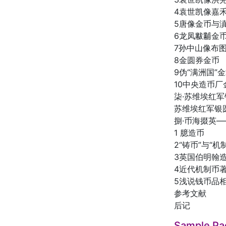
4袁世凯像嘉
5唐像金币与
6龙凤黻黼金
7孙中山像布
8金圆券金币
9伪“满洲国”
10中央造币
柒·苏维埃红
苏维埃红军银
捌·币海掇英
1 臆造币
2“铸币”与“机
3英国伯明翰
4近代机制币
5浅说钱币品
参考文献
后记
Sample Pa