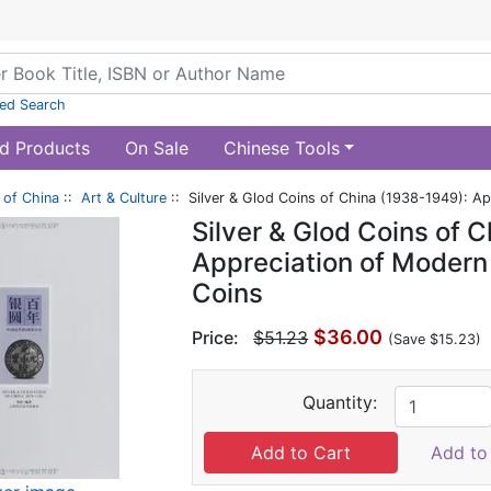
ed Search
d Products
On Sale
Chinese Tools
of China
::
Art & Culture
:: Silver & Glod Coins of China (1938-1949): 
Silver & Glod Coins of 
Appreciation of Moder
Coins
$36.00
Price:
$51.23
(Save $15.23)
Quantity:
Add to 