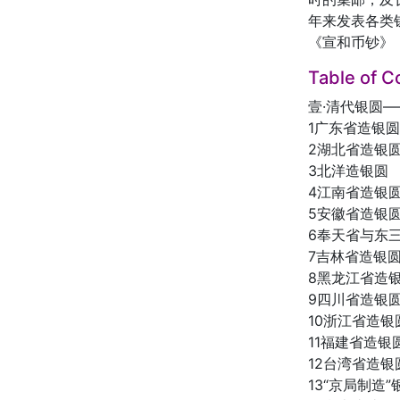
年来发表各类
《宣和币钞》
Table of C
壹·清代银圆
1广东省造银
2湖北省造银
3北洋造银圆
4江南省造银
5安徽省造银
6奉天省与东
7吉林省造银
8黑龙江省造
9四川省造银
10浙江省造
11福建省造银
12台湾省造
13“京局制造