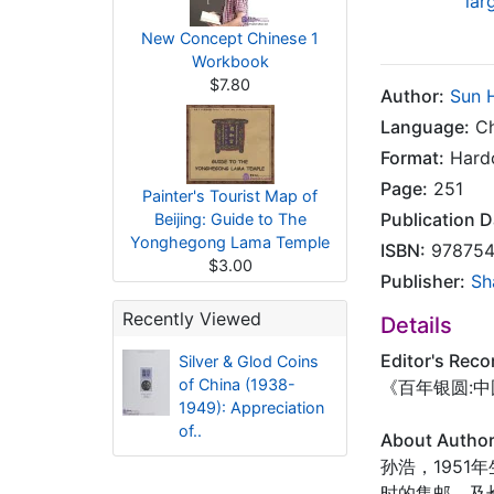
lar
New Concept Chinese 1
Workbook
$7.80
Author:
Sun 
Language:
Ch
Format:
Hard
Page:
251
Painter's Tourist Map of
Publication D
Beijing: Guide to The
Yonghegong Lama Temple
ISBN:
978754
$3.00
Publisher:
Sh
Recently Viewed
Details
Editor's Rec
Silver & Glod Coins
of China (1938-
《百年银圆:中
1949): Appreciation
of..
About Autho
孙浩，195
时的集邮，及