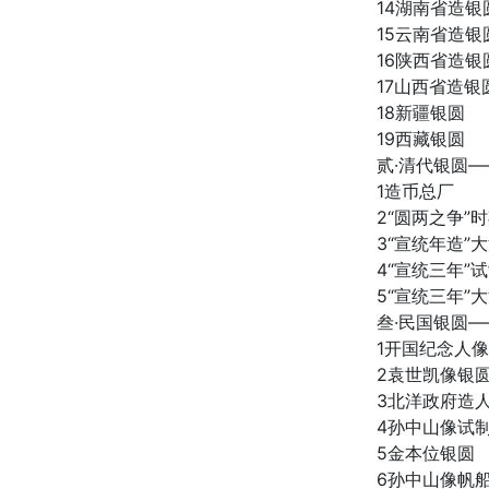
14湖南省造
15云南省造
16陕西省造
17山西省造银
18新疆银圆
19西藏银圆
贰·清代银圆
1造币总厂
2“圆两之争”
3“宣统年造”
4“宣统三年”
5“宣统三年”
叁·民国银圆
1开国纪念人
2袁世凯像银
3北洋政府造
4孙中山像试
5金本位银圆
6孙中山像帆