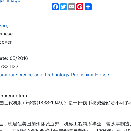
ger image
Facebook
Twitter
Email
Pinterest
Share
Hao
;
inese
cover
ate:
05/2016
7831137
anghai Science and Technology Publishing House
ommendation
国近代机制币珍赏(1838-1949)》是一部钱币收藏爱好者不可
r
1年生，现居住美国加州洛城近郊。机械工程科系毕业，曾从事制
长后，在闲暇之余改收藏中国老银锭与老银币。1996年由台北