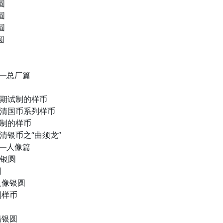
银圆
银圆
银圆
圆
——总厂篇
时期试制的样币
大清国币系列样币
试制的样币
大清银币之“曲须龙”
——人像篇
像银圆
圆
人像银圆
制样币
船银圆