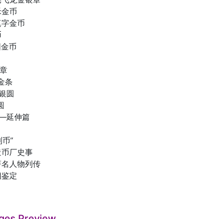
禾金币
滇字金币
币
图金币
金章
厂金条
军银圆
圆
——延伸篇
制币”
造币厂史事
著名人物列传
相鉴定
ges Preview