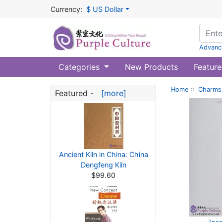
Currency:
$ US Dollar
Advanc
Categories
New Products
Feature
Home
::
Charms 
Featured -
[more]
Ancient Kiln in China: China
Dengfeng Kiln
$99.60