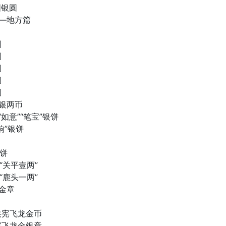
图银圆
——地方篇
圆
圆
圆
圆
圆
圆
与银两币
“如意”“笔宝”银饼
响”银饼
银饼
与“关平壹两”
与“鹿头一两”
与金章
洪宪飞龙金币
宪飞龙金银章