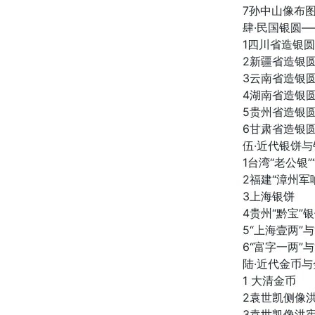
7孙中山像布
肆·民国银圆
1四川省造银
2新疆省造银
3云南省造银
4湖南省造银
5贵州省造银
6甘肃省造银
伍·近代银饼
1台湾“老公银”
2福建“漳州军
3上海银饼
4贵州“黔宝”
5“上海壹两”
6“富字一两”
陆·近代金币
1 大清金币
2袁世凯侧像
3袁世凯像洪