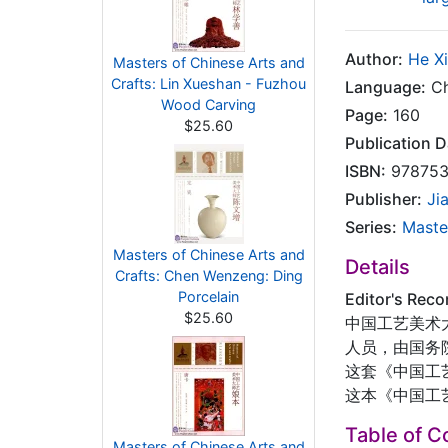
Author:
He X
Masters of Chinese Arts and
Crafts: Lin Xueshan - Fuzhou
Language:
Ch
Wood Carving
Page:
160
$25.60
Publication D
ISBN:
978753
Publisher:
Ji
Series:
Maste
Masters of Chinese Arts and
Details
Crafts: Chen Wenzeng: Ding
Porcelain
Editor's Rec
$25.60
中国工艺美术
人员，由国务
这套《中国工
这本《中国工
Table of C
Masters of Chinese Arts and