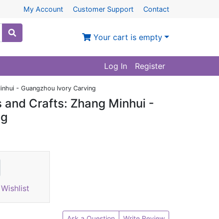
My Account
Customer Support
Contact
Your cart is empty
Log In
Register
inhui - Guangzhou Ivory Carving
 and Crafts: Zhang Minhui -
ng
Wishlist
Ask a Question
Write Review