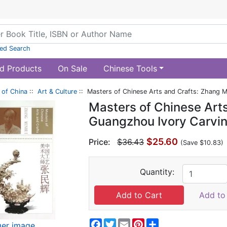
ed Search
d Products
On Sale
Chinese Tools
of China
::
Art & Culture
:: Masters of Chinese Arts and Crafts: Zhang M
Masters of Chinese Arts
Guangzhou Ivory Carvi
$25.60
Price:
$36.43
(Save $10.83)
Quantity:
Add to 
Facebook
Twitter
Email
Pinterest
Share
ger image