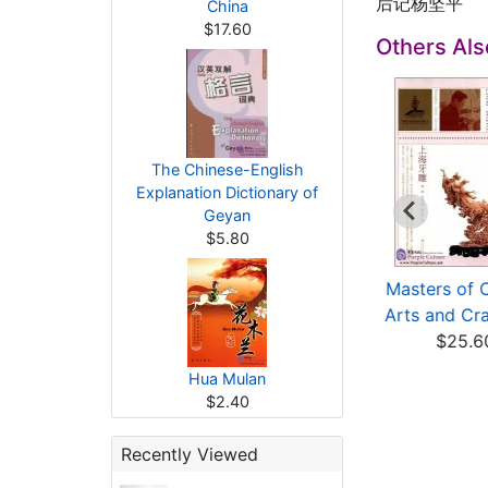
后记杨坚平
China
$17.60
Others Al
The Chinese-English
Explanation Dictionary of
Geyan
$5.80
asters of Chinese
Masters of Chinese
Masters of 
rts and Crafts: L...
Arts and Crafts: L...
Arts and Craf
$25.60
$25.60
$25.6
Hua Mulan
$2.40
Recently Viewed