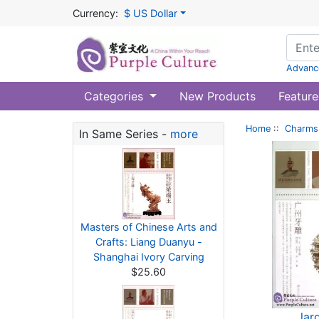
Currency:
$ US Dollar
Advanc
Categories
New Products
Feature
Home
::
Charms 
In Same Series -
more
Masters of Chinese Arts and
Crafts: Liang Duanyu -
Shanghai Ivory Carving
$25.60
lar