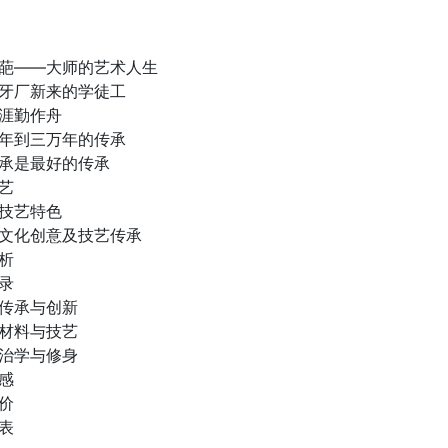
奇葩——大师的艺术人生
象牙厂新来的学徒工
无涯勤作舟
千年到三万年的传承
传承是最好的传承
艺
谈技艺特色
谈文化创意及技艺传承
析
录
谈传承与创新
谈材料与技艺
谈治学与修身
感
价
表