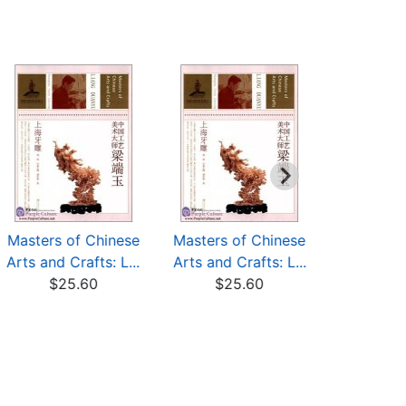
Masters of Chinese
Masters of Chinese
Masters o
Arts and Crafts: L...
Arts and Crafts: L...
Arts and C
$25.60
$25.60
$25