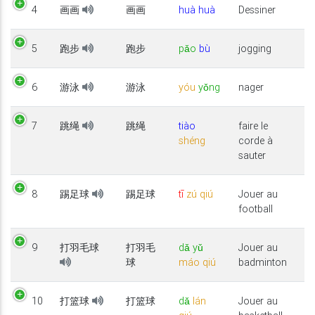
4
画画
画画
huà
huà
Dessiner
5
跑步
跑步
pǎo
bù
jogging
6
游泳
游泳
yóu
yǒng
nager
7
跳绳
跳绳
tiào
faire le
shéng
corde à
sauter
8
踢足球
踢足球
tī
zú
qiú
Jouer au
football
9
打羽毛球
打羽毛
dǎ
yǔ
Jouer au
球
máo
qiú
badminton
10
打篮球
打篮球
dǎ
lán
Jouer au