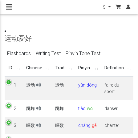
$
运动爱好
Flashcards
Writing Test
Pinyin Tone Test
ID
Chinese
Trad.
Pinyin
Definition
1
运动
运动
yùn
dòng
faire du
sport
2
跳舞
跳舞
tiào
wǔ
danser
3
唱歌
唱歌
chàng
gē
chanter