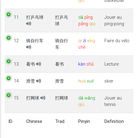
qiú
basketball
11
打乒乓球
打乒乓
dǎ
pīng
Jouer au
球
pāng
qiú
ping-pong
12
骑自行车
骑自行
qí
zì
xíng
Faire du vélo
车
chē
13
看书
看书
kàn
shū
Lecture
14
滑雪
滑雪
huá
xuě
skier
15
打网球
打网球
dǎ
wǎng
Jouer au
qiú
tennis
ID
Chinese
Trad.
Pinyin
Definition